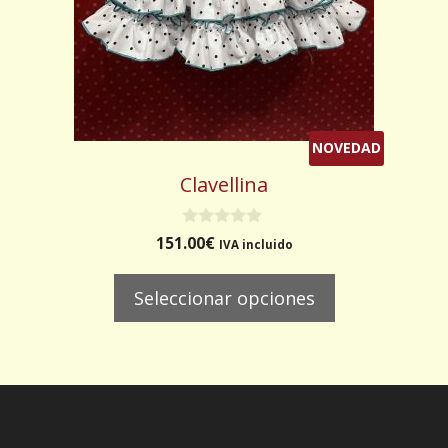
elegir
en
la
página
de
producto
NOVEDAD
Clavellina
0
151.00
€
IVA incluido
d
e
5
Seleccionar opciones