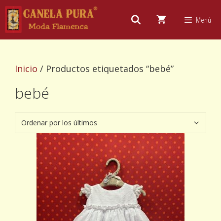
Saltar
al
Menú
contenido
Inicio
/ Productos etiquetados “bebé”
bebé
Este
producto
tiene
múltiples
variantes.
Las