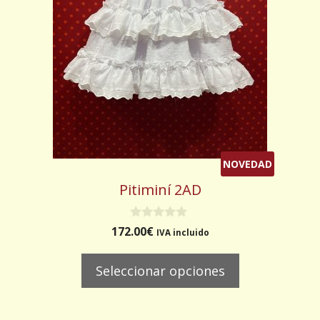
opciones
se
pueden
elegir
en
la
página
de
producto
NOVEDAD
Pitiminí 2AD
0
172.00
€
IVA incluido
d
e
5
Seleccionar opciones