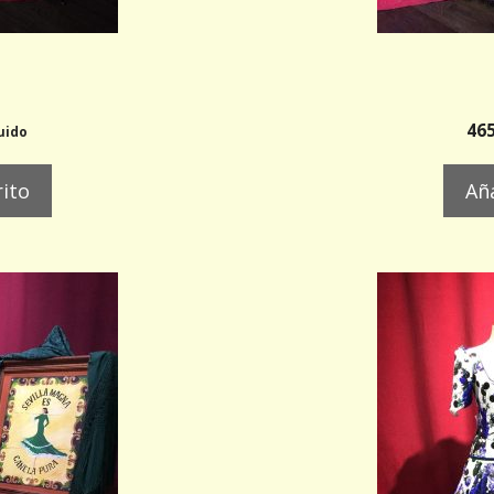
465
luido
rito
Aña