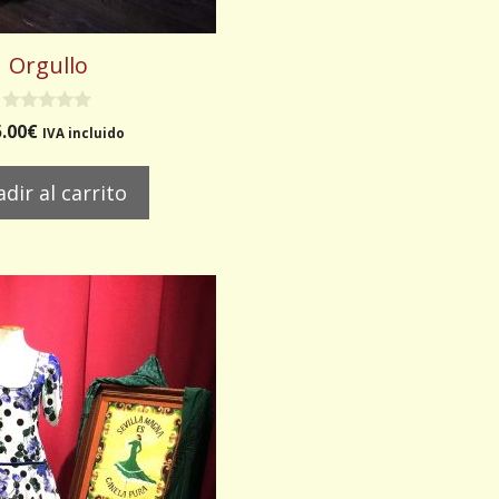
Orgullo
0
.00
€
IVA incluido
d
e
5
dir al carrito