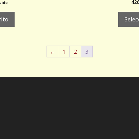
426
luido
rito
Selec
←
1
2
3