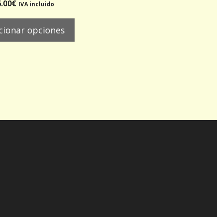
0
.00
€
IVA incluido
d
e
5
cionar opciones