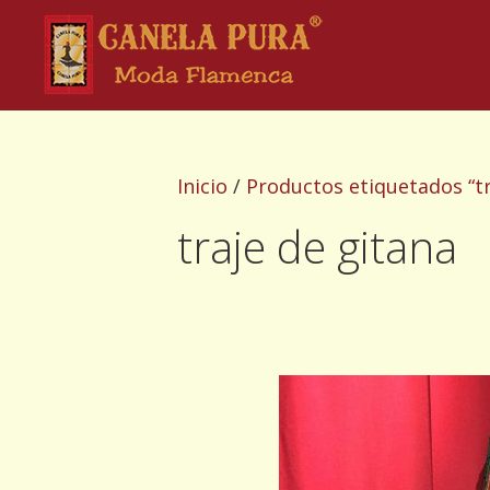
Saltar
al
contenido
Inicio
/
Productos etiquetados “tr
traje de gitana
Este
producto
tiene
múltiples