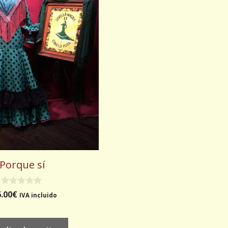
Porque sí
0
.00
€
IVA incluido
d
e
5