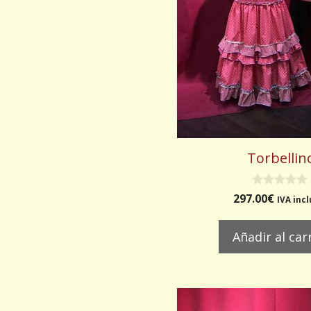
Torbellin
0
297.00
€
IVA inc
d
e
5
Añadir al car