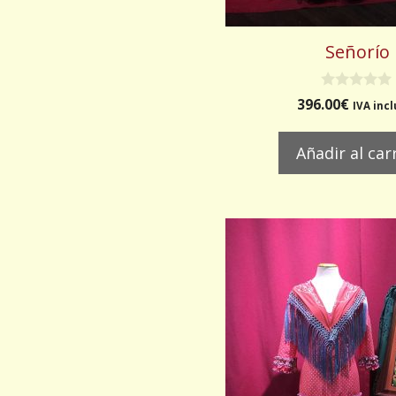
Señorío
0
396.00
€
IVA inc
d
e
5
Añadir al car