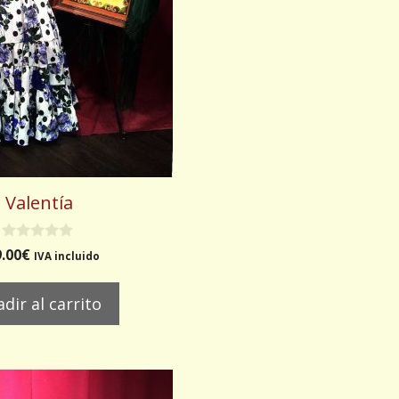
Valentía
0
.00
€
IVA incluido
d
e
5
dir al carrito