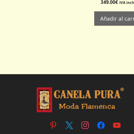
0
349.00
€
IVA inc
d
e
5
Añadir al car
pinterest
x
instagram
facebook
youtube