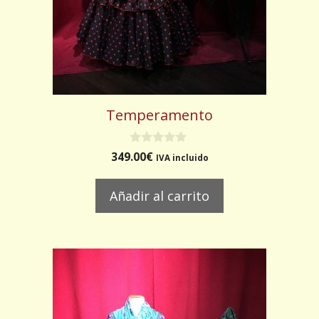
Temperamento
0
349.00
€
IVA incluido
d
e
5
Añadir al carrito
Este
producto
tiene
múltiples