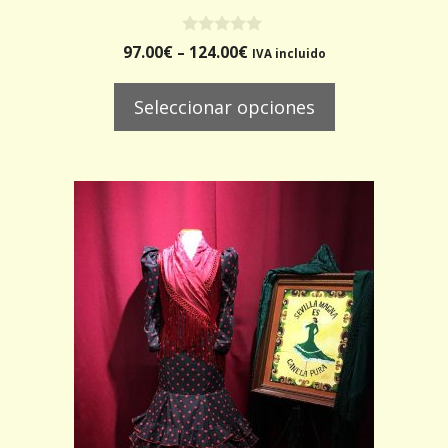
0
97.00
€
–
124.00
€
IVA incluido
d
e
5
Seleccionar opciones