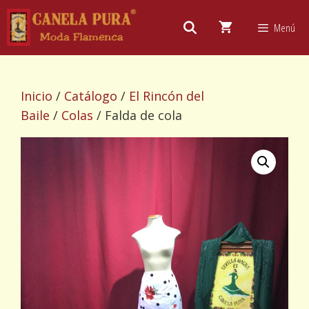
Saltar
al
Menú
contenido
Inicio
/
Catálogo
/
El Rincón del
Baile
/
Colas
/ Falda de cola