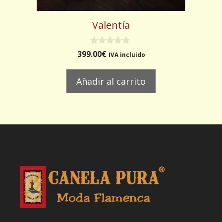
Valentía
0
399.00
€
IVA incluido
d
e
5
Añadir al carrito