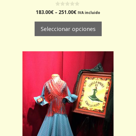
0
183.00
€
–
251.00
€
IVA incluido
d
e
5
Seleccionar opciones
Este
producto
tiene
múltiples
variantes.
Las
opciones
se
pueden
elegir