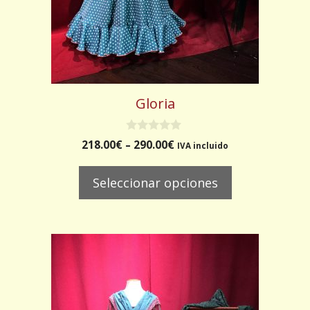
en
la
página
de
producto
Gloria
0
218.00
€
–
290.00
€
IVA incluido
d
e
5
Seleccionar opciones