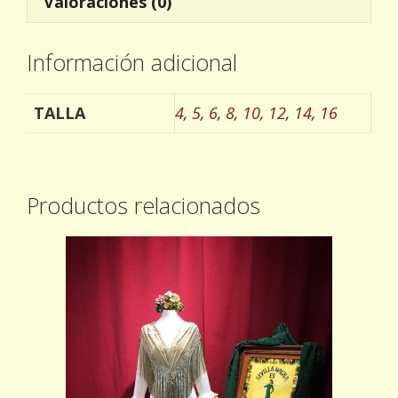
Valoraciones (0)
Información adicional
TALLA
4
,
5
,
6
,
8
,
10
,
12
,
14
,
16
Productos relacionados
Este
producto
tiene
múltiples
variantes.
Las
opciones