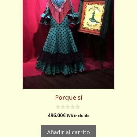
Porque sí
0
496.00
€
IVA incluido
d
e
5
Añadir al carrito