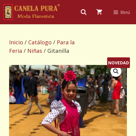
Saltar
al
Menú
contenido
Inicio
/
Catálogo
/
Para la
Feria
/
Niñas
/ Gitanilla
NOVEDAD