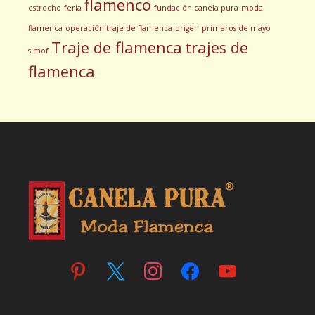
flamenco
estrecho
feria
fundación canela pura
moda
flamenca
operación traje de flamenca
origen
primeros de mayo
Traje de flamenca
trajes de
simof
flamenca
pinterest
x
instagram
facebook
youtube