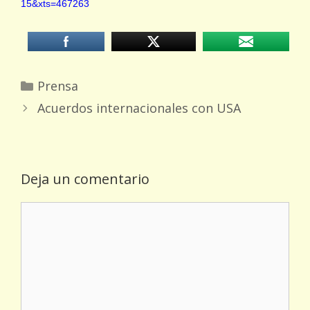
15&xts=467263
Categorías
Prensa
Acuerdos internacionales con USA
Deja un comentario
Comentario