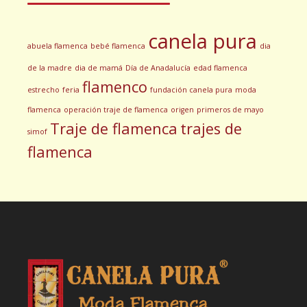
canela pura
abuela flamenca
bebé flamenca
dia
de la madre
dia de mamá
Día de Anadalucía
edad flamenca
flamenco
estrecho
feria
fundación canela pura
moda
flamenca
operación traje de flamenca
origen
primeros de mayo
Traje de flamenca
trajes de
simof
flamenca