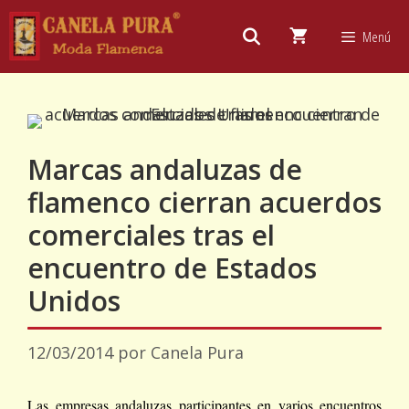
Saltar
al
Menú
contenido
Marcas andaluzas de
flamenco cierran acuerdos
comerciales tras el
encuentro de Estados
Unidos
12/03/2014
por
Canela Pura
Las empresas andaluzas participantes en varios encuentros